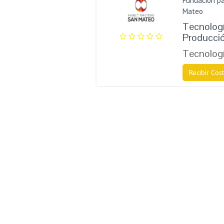
Fundación pa
Mateo
Tecnologí
Producció
Tecnologí
Recibir Cost