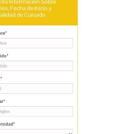
cita Información Sobre
ios, Fecha de Inicio y
alidad de Cursado
re*
ido*
*
ar*
rsidad*