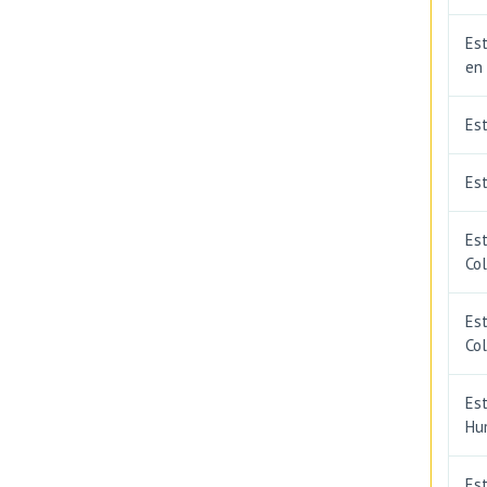
Est
en
Es
Est
Est
Co
Est
Co
Est
Hu
Est