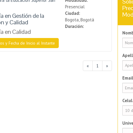
ra la Educación Superior San
Modalidad:
Soli
Presencial
Prec
Ciudad:
Mod
a en Gestión de la
Bogota, Bogotá
n y Calidad
Duración:
a en Calidad
Nomb
os y Fecha de Inicio al Instante
Apell
«
1
»
Email
Celul
Unive