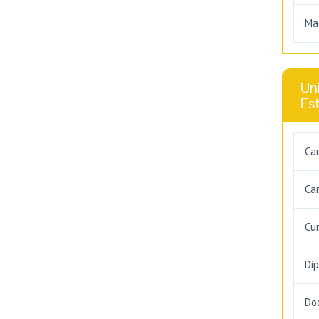
Ma
Uni
Es
Ca
Car
Cu
Di
Do