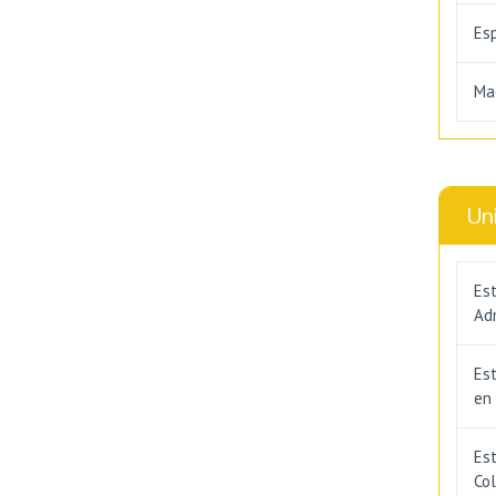
Es
Ma
Un
Est
Adm
Es
en
Est
Co