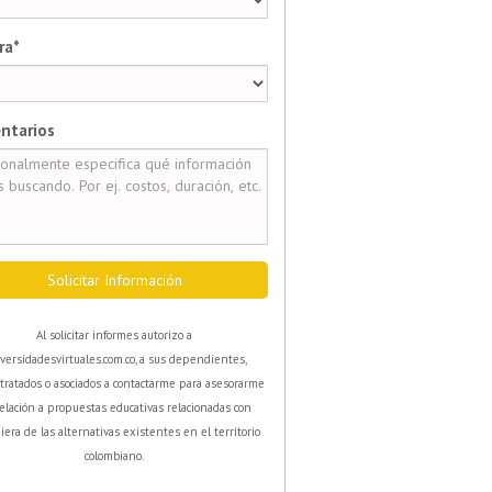
ra*
ntarios
Solicitar Información
Al solicitar informes autorizo a
versidadesvirtuales.com.co, a sus dependientes,
tratados o asociados a contactarme para asesorarme
elación a propuestas educativas relacionadas con
iera de las alternativas existentes en el territorio
colombiano.