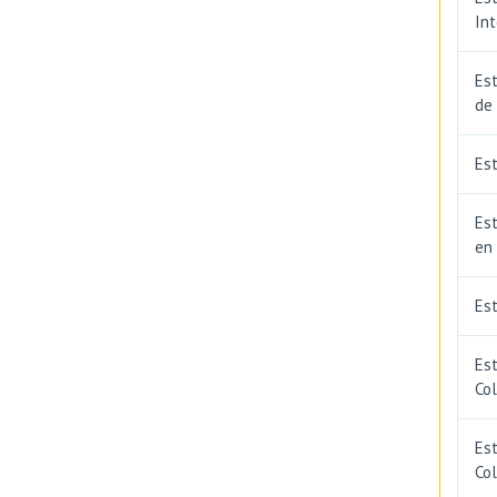
In
Est
de
Est
Est
en
Es
Es
Co
Est
Co