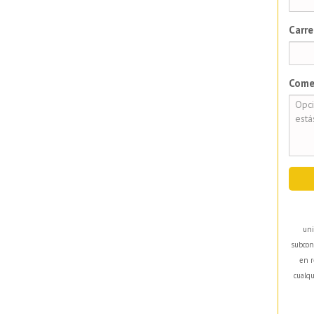
Carre
Come
uni
subcon
en r
cualqu