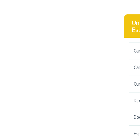
Uni
Es
Ca
Car
Cu
Di
Do
Es