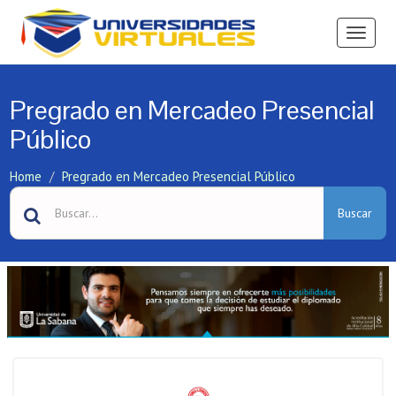
Ver
Menú
Pregrado en Mercadeo Presencial
Público
Home
Pregrado en Mercadeo Presencial Público
Buscar