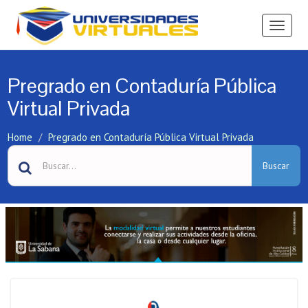
Ver
Menú
Pregrado en Contaduría Pública
Virtual Privada
Home
Pregrado en Contaduría Pública Virtual Privada
Buscar