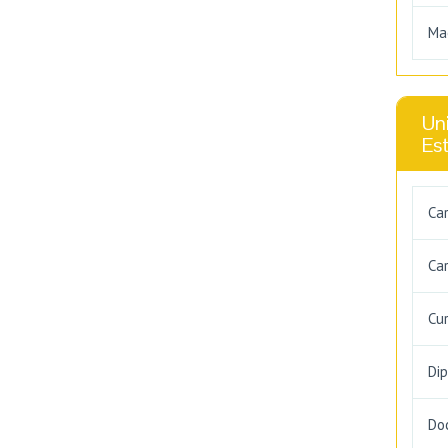
Ma
Uni
Es
Ca
Car
Cu
Di
Do