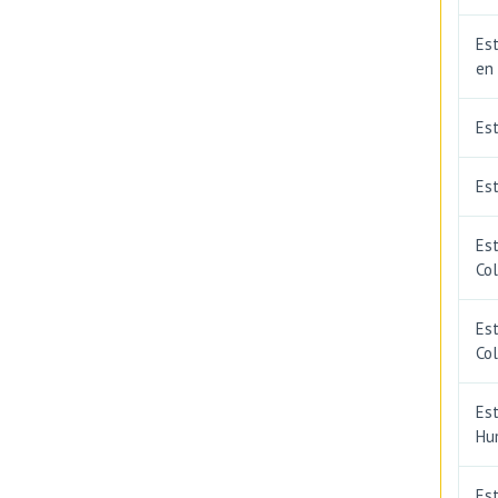
Est
en
Es
Est
Est
Co
Est
Co
Est
Hu
Est