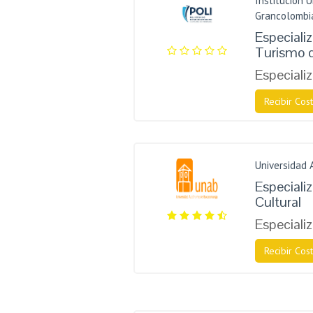
Institución U
Grancolombi
Especiali
Turismo d
Especiali
Recibir Cost
Universidad
Especiali
Cultural
Especiali
Recibir Cost