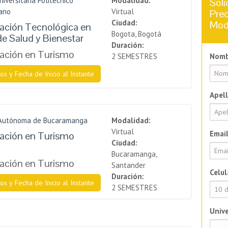
niversitaria Politécnico
Modalidad:
Soli
ano
Virtual
Prec
Ciudad:
Mod
zación Tecnológica en
Bogota, Bogotá
e Salud y Bienestar
Duración:
zación en Turismo
2 SEMESTRES
Nomb
os y Fecha de Inicio al Instante
Apell
 Autónoma de Bucaramanga
Modalidad:
Virtual
Email
zación en Turismo
Ciudad:
Bucaramanga,
zación en Turismo
Santander
Celul
Duración:
os y Fecha de Inicio al Instante
2 SEMESTRES
Unive