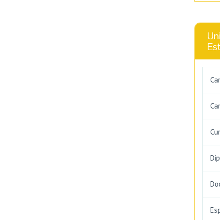
Uni
Es
Ca
Car
Cu
Di
Do
Es