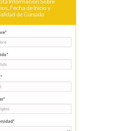
cita Información Sobre
ios, Fecha de Inicio y
alidad de Cursado
re*
ido*
*
ar*
rsidad*