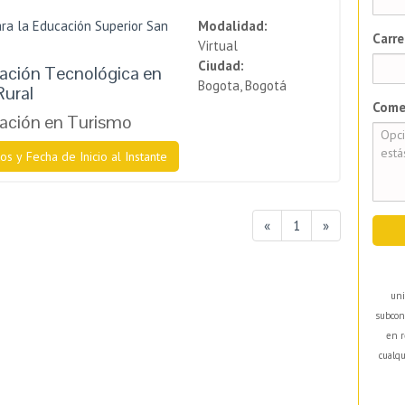
ra la Educación Superior San
Modalidad:
Carre
Virtual
Ciudad:
zación Tecnológica en
Bogota, Bogotá
Rural
Come
zación en Turismo
os y Fecha de Inicio al Instante
«
1
»
uni
subcon
en r
cualqu