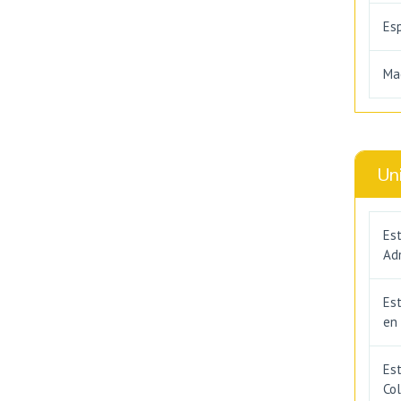
Es
Ma
Un
Est
Adm
Es
en
Est
Co