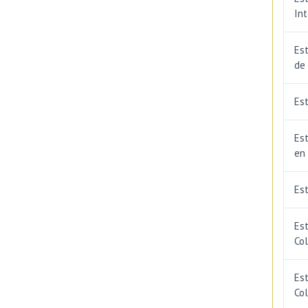
In
Est
de
Est
Est
en
Es
Es
Co
Est
Co