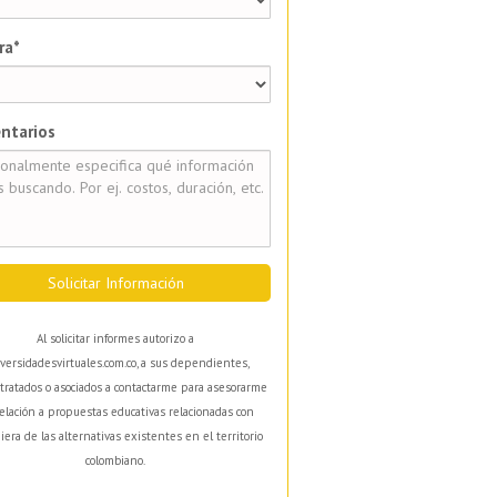
ra*
ntarios
Solicitar Información
Al solicitar informes autorizo a
versidadesvirtuales.com.co, a sus dependientes,
tratados o asociados a contactarme para asesorarme
elación a propuestas educativas relacionadas con
iera de las alternativas existentes en el territorio
colombiano.