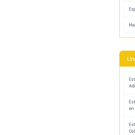
Es
Ma
Un
Est
Adm
Es
en
Est
Co