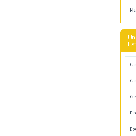
Ma
Uni
Es
Ca
Car
Cu
Di
Do