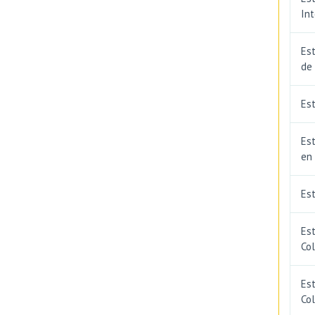
In
Est
de
Est
Est
en
Es
Es
Co
Est
Co