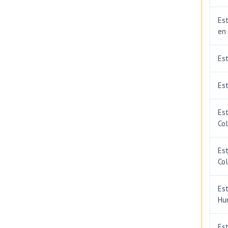
Est
en
Es
Est
Est
Co
Est
Co
Est
Hu
Est