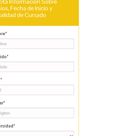
cita Información Sobre
ios, Fecha de Inicio y
alidad de Cursado
re*
ido*
*
ar*
rsidad*