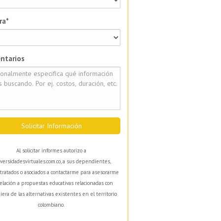
ra*
ntarios
Solicitar Información
Al solicitar informes autorizo a
versidadesvirtuales.com.co, a sus dependientes,
tratados o asociados a contactarme para asesorarme
elación a propuestas educativas relacionadas con
iera de las alternativas existentes en el territorio
colombiano.