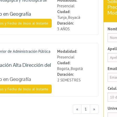
Pedagógica y Tecnológica de
Modalidad:
Soli
Presencial
Prec
Ciudad:
Mod
 en Geografía
Tunja, Boyacá
Duración:
os y Fecha de Inicio al Instante
3 AÑOS
Nomb
Apell
rior de Administración Pública
Modalidad:
Presencial
Ciudad:
ación Alta Dirección del
Bogota, Bogotá
Email
Duración:
 en Geografía
2 SEMESTRES
Celul
os y Fecha de Inicio al Instante
Unive
«
1
»