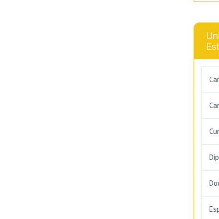
Uni
Es
Ca
Car
Cu
Di
Do
Es