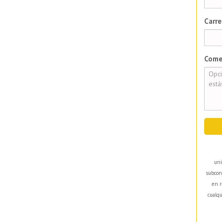
Carre
Come
uni
subcon
en r
cualqu