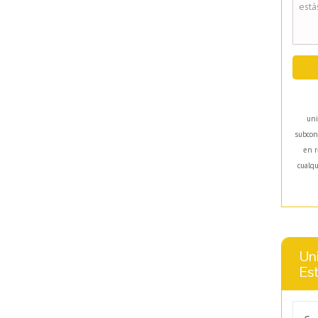
uni
subcon
en r
cualqu
Uni
Es