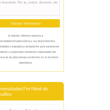
Solicitar Información
Al solicitar informes autorizo a
versidadesvirtuales.com.co, a sus dependientes,
tratados o asociados a contactarme para asesorarme
elación a propuestas educativas relacionadas con
iera de las alternativas existentes en el territorio
colombiano.
versidades Por Nivel de
tudios