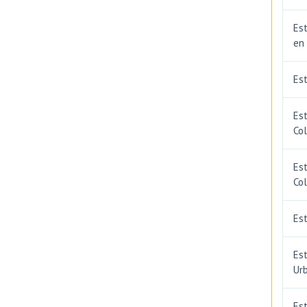
Est
en
Es
Es
Co
Est
Co
Est
Est
Ur
Est