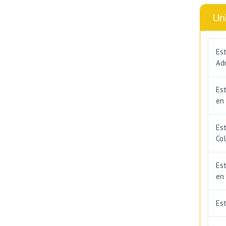
Un
Est
Adm
Es
en
Est
Co
Est
en
Es