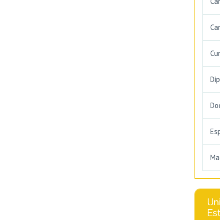
Ca
Car
Cu
Di
Do
Es
Ma
Uni
Es