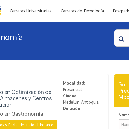
Carreras Universitarias
Carreras de Tecnología
Posgrad
onomía
Modalidad:
Soli
Presencial
Prec
o en Optimización de
Ciudad:
Mod
 Almacenes y Centros
Medellín, Antioquia
bución
Duración:
o en Gastronomía
Nomb
os y Fecha de Inicio al Instante