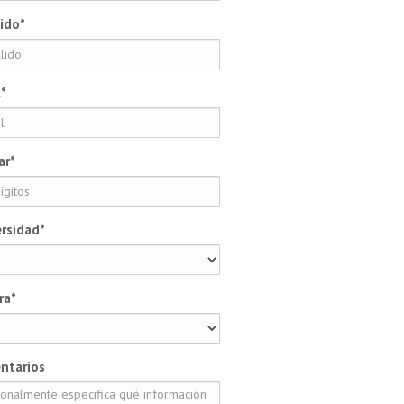
ido*
*
ar*
rsidad*
ra*
ntarios