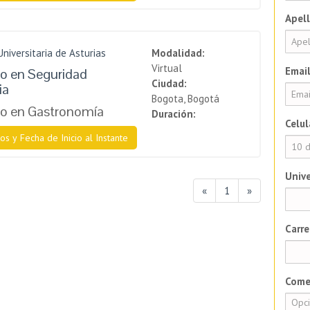
Apell
niversitaria de Asturias
Modalidad:
Virtual
Email
o en Seguridad
Ciudad:
ia
Bogota, Bogotá
o en Gastronomía
Duración:
Celul
os y Fecha de Inicio al Instante
Unive
«
1
»
Carre
Come