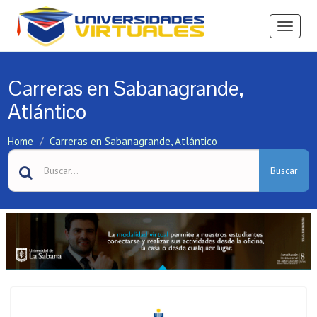
Ver
Menú
Carreras en Sabanagrande,
Atlántico
Home
Carreras en Sabanagrande, Atlántico
Buscar