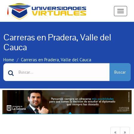
Ver
Menú
Carreras en Pradera, Valle del
Cauca
Home
Carreras en Pradera, Valle del Cauca
Buscar
«
»