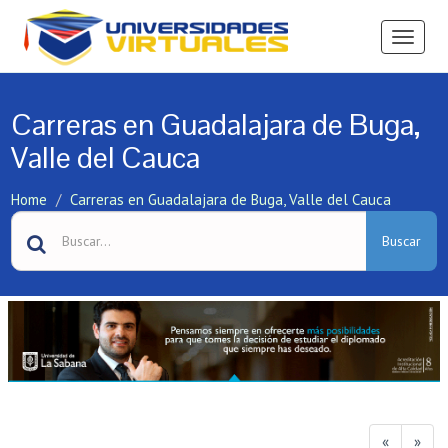
Ver
Menú
Carreras en Guadalajara de Buga,
Valle del Cauca
Home
Carreras en Guadalajara de Buga, Valle del Cauca
Buscar
«
»