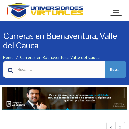
Ver
Menú
Carreras en Buenaventura, Valle
del Cauca
Home
Carreras en Buenaventura, Valle del Cauca
Buscar
«
»