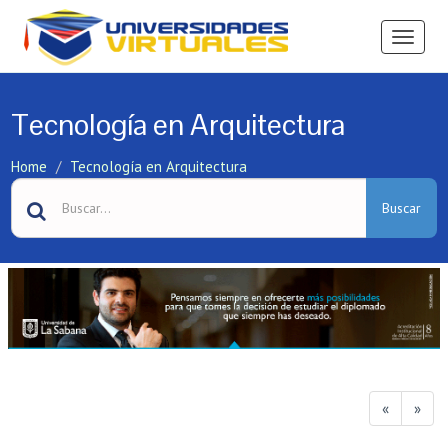
Ver
Menú
Tecnología en Arquitectura
Home
Tecnología en Arquitectura
Buscar
«
»