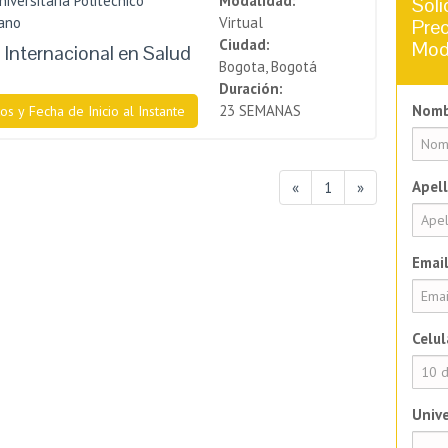
niversitaria Politécnico
Modalidad:
Soli
ano
Virtual
Prec
Ciudad:
Mod
Internacional en Salud
Bogota, Bogotá
Duración:
23 SEMANAS
Nomb
os y Fecha de Inicio al Instante
Apell
«
1
»
Email
Celul
Unive