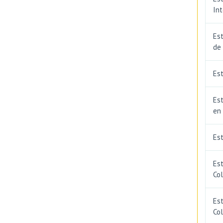
In
Est
de
Est
Est
en
Es
Es
Co
Est
Co