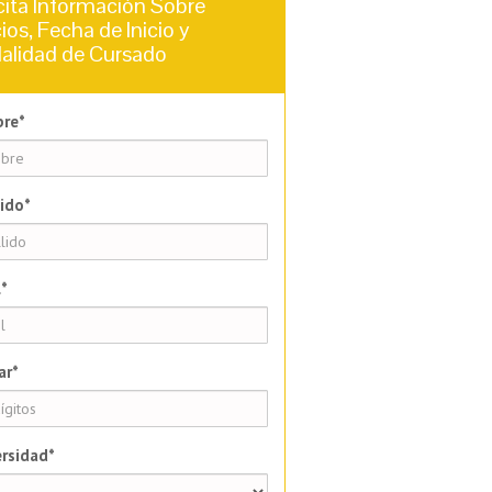
cita Información Sobre
ios, Fecha de Inicio y
alidad de Cursado
re*
ido*
*
ar*
rsidad*