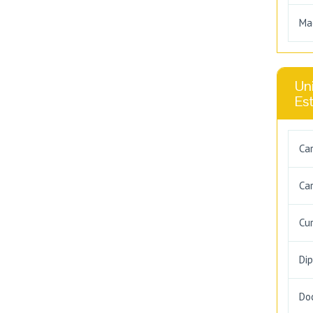
Ma
Uni
Es
Ca
Car
Cu
Di
Do