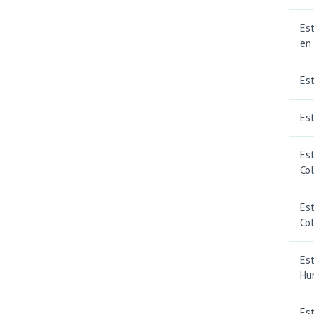
Est
en
Es
Est
Est
Co
Est
Co
Est
Hu
Est