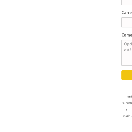
Carre
Come
uni
subcon
en r
cualqu