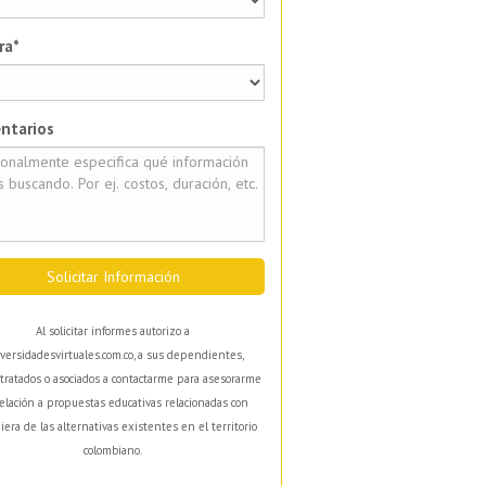
ra*
ntarios
Solicitar Información
Al solicitar informes autorizo a
versidadesvirtuales.com.co, a sus dependientes,
tratados o asociados a contactarme para asesorarme
elación a propuestas educativas relacionadas con
iera de las alternativas existentes en el territorio
colombiano.