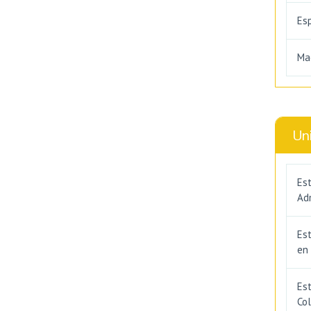
Es
Ma
Un
Est
Adm
Es
en
Est
Co