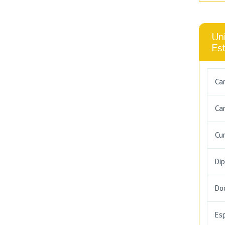
Uni
Es
Ca
Car
Cu
Di
Do
Es