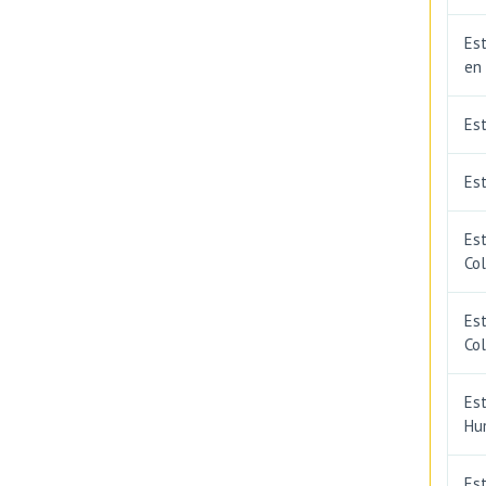
Est
en
Es
Est
Est
Co
Est
Co
Est
Hu
Est