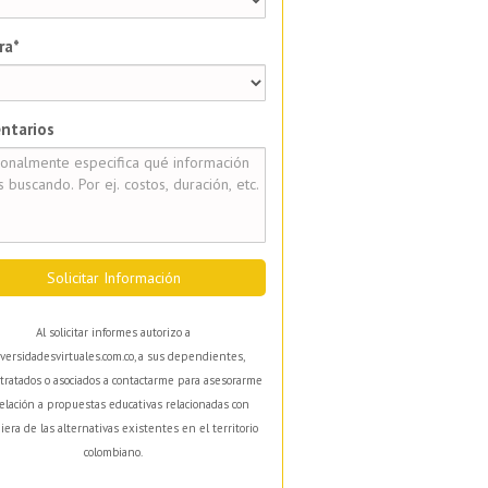
ra*
ntarios
Solicitar Información
Al solicitar informes autorizo a
versidadesvirtuales.com.co, a sus dependientes,
tratados o asociados a contactarme para asesorarme
elación a propuestas educativas relacionadas con
iera de las alternativas existentes en el territorio
colombiano.