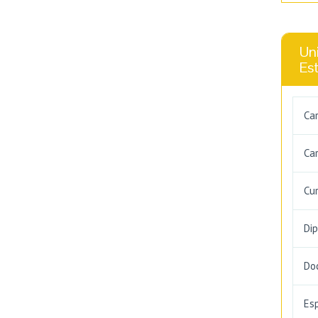
Uni
Es
Ca
Car
Cu
Di
Do
Es