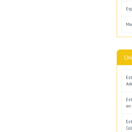
Es
Ma
Un
Est
Adm
Es
en
Est
Co