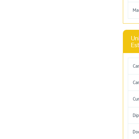
Ma
Uni
Es
Ca
Car
Cu
Di
Do