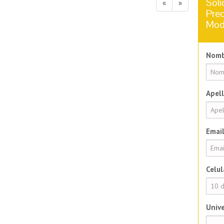
Soli
«
»
Prec
Mod
Nomb
Apell
Email
Celul
Unive