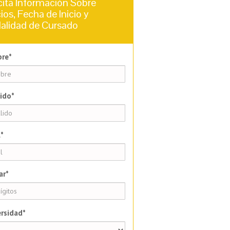
cita Información Sobre
ios, Fecha de Inicio y
alidad de Cursado
re*
ido*
*
ar*
rsidad*