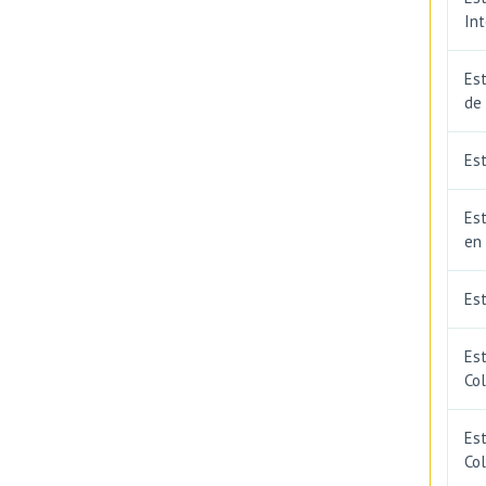
In
Est
de
Est
Est
en
Es
Es
Co
Est
Co