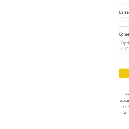
Carre
Come
uni
subcon
en r
cualqu