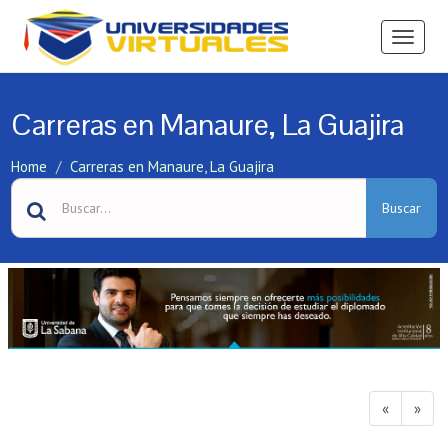
Ver
Menú
Carreras en Manaure, La Guajira
Home
Carreras en Manaure, La Guajira
Buscar
«
»