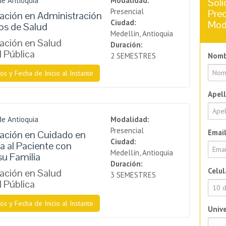
de Antioquia
Modalidad:
Soli
Presencial
Prec
zación en Administración
Ciudad:
Mod
ios de Salud
Medellín, Antioquia
zación en Salud
Duración:
l Pública
2 SEMESTRES
Nomb
os y Fecha de Inicio al Instante
Apell
de Antioquia
Modalidad:
Presencial
Email
zación en Cuidado en
Ciudad:
a al Paciente con
Medellín, Antioquia
su Familia
Duración:
Celul
zación en Salud
3 SEMESTRES
l Pública
os y Fecha de Inicio al Instante
Unive