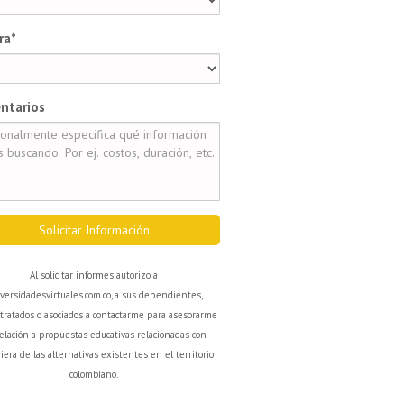
ra*
ntarios
Solicitar Información
Al solicitar informes autorizo a
versidadesvirtuales.com.co, a sus dependientes,
tratados o asociados a contactarme para asesorarme
elación a propuestas educativas relacionadas con
iera de las alternativas existentes en el territorio
colombiano.