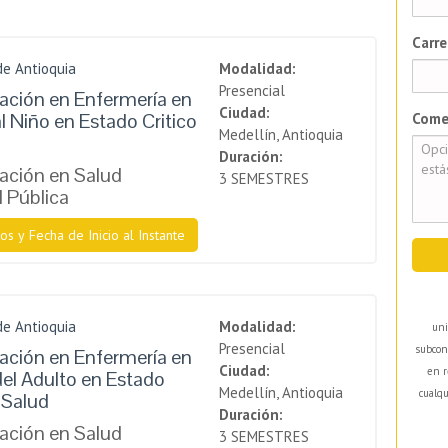
Carre
de Antioquia
Modalidad:
Presencial
zación en Enfermería en
Ciudad:
l Niño en Estado Critico
Come
Medellín, Antioquia
Duración:
zación en Salud
3 SEMESTRES
l Pública
os y Fecha de Inicio al Instante
de Antioquia
Modalidad:
uni
Presencial
subcon
zación en Enfermería en
Ciudad:
en r
el Adulto en Estado
Medellín, Antioquia
cualqu
 Salud
Duración:
zación en Salud
3 SEMESTRES