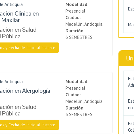
de Antioquia
Modalidad:
Es
Presencial
ación Clínica en
Ciudad:
 Maxilar
Medellín, Antioquia
Ma
zación en Salud
Duración:
l Pública
6 SEMESTRES
os y Fecha de Inicio al Instante
Un
Est
de Antioquia
Modalidad:
Adm
Presencial
zación en Alergología
Ciudad:
Es
Medellín, Antioquia
zación en Salud
en
Duración:
l Pública
6 SEMESTRES
Est
os y Fecha de Inicio al Instante
Co