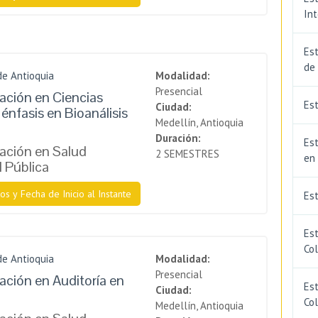
In
Est
de
de Antioquia
Modalidad:
Presencial
zación en Ciencias
Est
Ciudad:
énfasis en Bioanálisis
Medellín, Antioquia
Duración:
Est
zación en Salud
2 SEMESTRES
en
l Pública
os y Fecha de Inicio al Instante
Es
Es
Co
de Antioquia
Modalidad:
Presencial
zación en Auditoría en
Est
Ciudad:
Co
Medellín, Antioquia