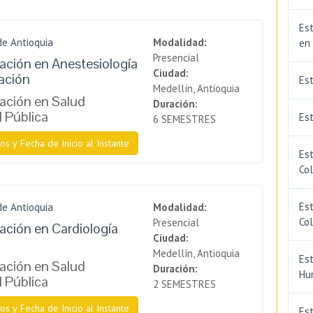
Est
de Antioquia
Modalidad:
en
Presencial
zación en Anestesiología
Ciudad:
ación
Es
Medellín, Antioquia
zación en Salud
Duración:
l Pública
Est
6 SEMESTRES
os y Fecha de Inicio al Instante
Est
Co
Est
de Antioquia
Modalidad:
Co
Presencial
zación en Cardiología
Ciudad:
Medellín, Antioquia
Est
zación en Salud
Duración:
Hu
l Pública
2 SEMESTRES
os y Fecha de Inicio al Instante
Est