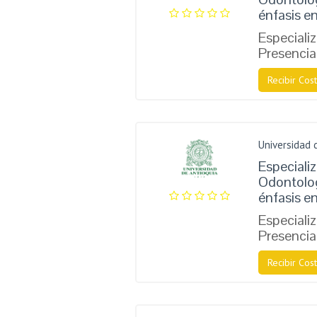
énfasis e
Especiali
Presencia
Recibir Cost
Universidad 
Especializ
Odontologí
énfasis e
Especiali
Presencia
Recibir Cost