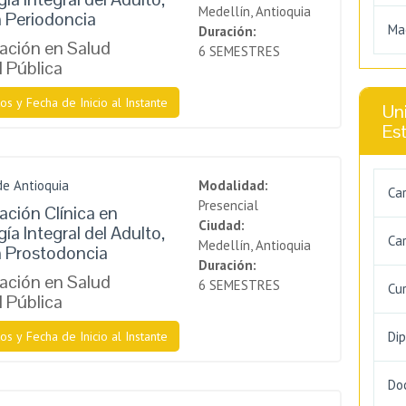
Medellín, Antioquia
n Periodoncia
Ma
Duración:
zación en Salud
6 SEMESTRES
l Pública
os y Fecha de Inicio al Instante
Uni
Es
de Antioquia
Modalidad:
Ca
Presencial
ación Clínica en
Ciudad:
a Integral del Adulto,
Car
Medellín, Antioquia
n Prostodoncia
Duración:
zación en Salud
6 SEMESTRES
Cu
l Pública
os y Fecha de Inicio al Instante
Di
Do