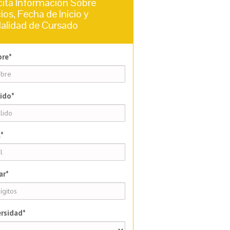
cita Información Sobre
ios, Fecha de Inicio y
alidad de Cursado
re*
ido*
*
ar*
rsidad*