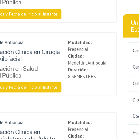
l Pública
os y Fecha de Inicio al Instante
Uni
Es
de Antioquia
Modalidad:
Presencial
Ca
ación Clínica en Cirugía
Ciudad:
ilofacial
Medellín, Antioquia
Car
zación en Salud
Duración:
l Pública
8 SEMESTRES
Cu
os y Fecha de Inicio al Instante
Di
Do
de Antioquia
Modalidad:
Presencial
ación Clínica en
Es
Ciudad:
a Integral del Adulto,