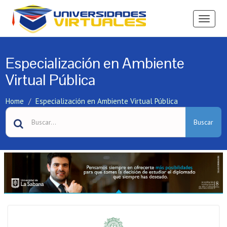
Ver
Menú
Especialización en Ambiente
Virtual Pública
Home
Especialización en Ambiente Virtual Pública
Buscar