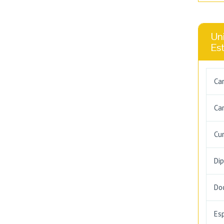
Uni
Es
Ca
Car
Cu
Di
Do
Es