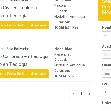
ontificia Bolivariana
Modalidad:
Soli
Presencial
Prec
 Civil en Teología
Ciudad:
Mod
o en Teología
Medellín, Antioquia
Duración:
os y Fecha de Inicio al Instante
10 SEMESTRES
Nomb
Apell
ontificia Bolivariana
Modalidad:
Presencial
o Canónico en Teología
Ciudad:
o en Teología
Medellín, Antioquia
Email
Duración:
os y Fecha de Inicio al Instante
10 SEMESTRES
Celul
«
1
»
Unive