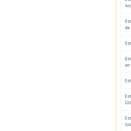
In
Est
de
Est
Est
en
Es
Es
Co
Est
Co