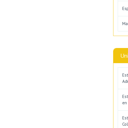
Es
Ma
Un
Est
Adm
Es
en
Est
Co