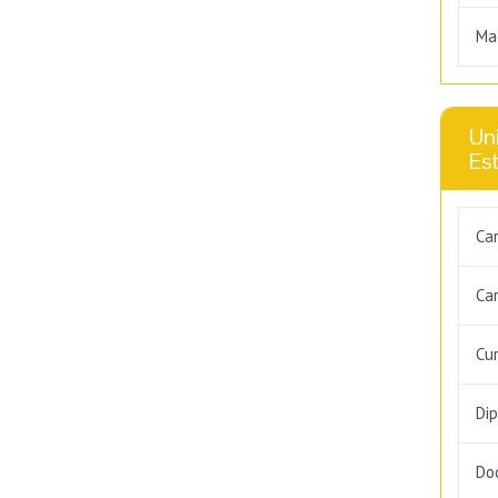
Ma
Uni
Es
Ca
Car
Cu
Di
Do