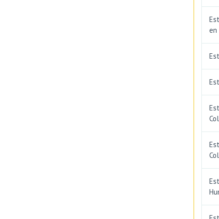
Est
en
Es
Est
Est
Co
Est
Co
Est
Hu
Est