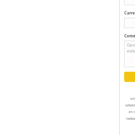
Carre
Come
uni
subcon
en r
cualqu