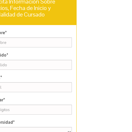
cita Información Sobre
ios, Fecha de Inicio y
alidad de Cursado
re*
ido*
*
ar*
rsidad*