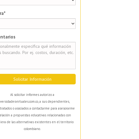
ra*
ntarios
Solicitar Información
Al solicitar informes autorizo a
versidadesvirtuales.com.co, a sus dependientes,
tratados o asociados a contactarme para asesorarme
elación a propuestas educativas relacionadas con
iera de las alternativas existentes en el territorio
colombiano.