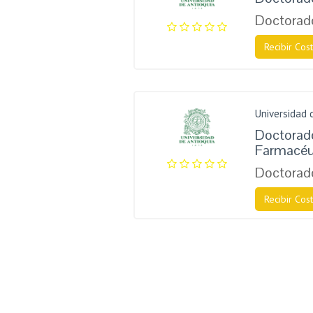
Doctorad
Recibir Cost
Universidad 
Doctorado
Farmacéut
Doctorad
Recibir Cost