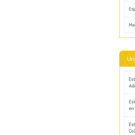
Es
Ma
Un
Est
Adm
Es
en
Est
Co