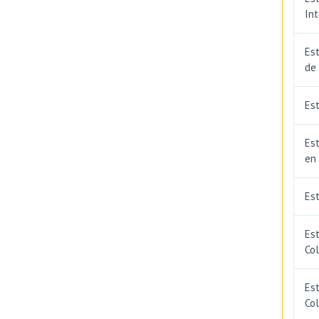
In
Est
de
Est
Est
en
Es
Es
Co
Est
Co