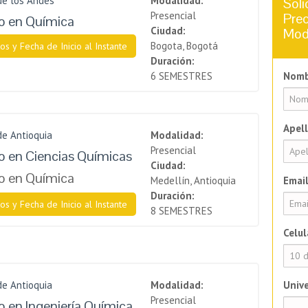
de los Andes
Modalidad:
Soli
Presencial
Prec
o en Química
Ciudad:
Mod
Bogota, Bogotá
os y Fecha de Inicio al Instante
Duración:
6 SEMESTRES
Nomb
Apell
de Antioquia
Modalidad:
Presencial
 en Ciencias Químicas
Ciudad:
o en Química
Medellín, Antioquia
Email
Duración:
os y Fecha de Inicio al Instante
8 SEMESTRES
Celul
de Antioquia
Modalidad:
Unive
Presencial
 en Ingeniería Química