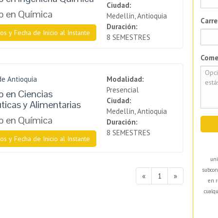
Ciudad:
o en Química
Medellín, Antioquia
Carre
Duración:
os y Fecha de Inicio al Instante
8 SEMESTRES
Come
de Antioquia
Modalidad:
Presencial
 en Ciencias
Ciudad:
icas y Alimentarias
Medellín, Antioquia
o en Química
Duración:
8 SEMESTRES
os y Fecha de Inicio al Instante
uni
subcon
«
1
»
en r
cualqu