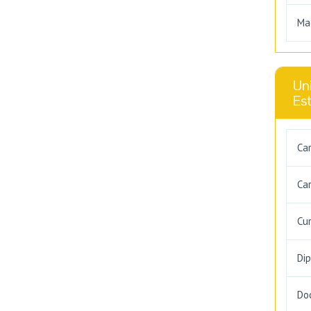
Ma
Uni
Es
Ca
Car
Cu
Di
Do