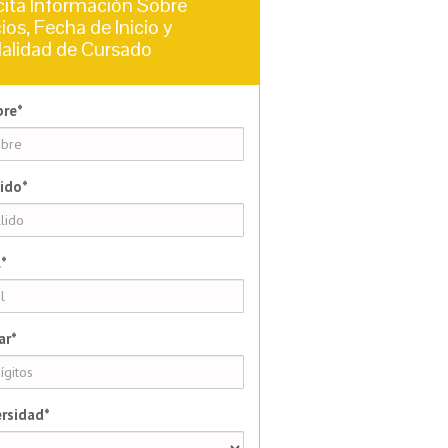
cita Información Sobre
ios, Fecha de Inicio y
alidad de Cursado
re*
ido*
*
ar*
rsidad*