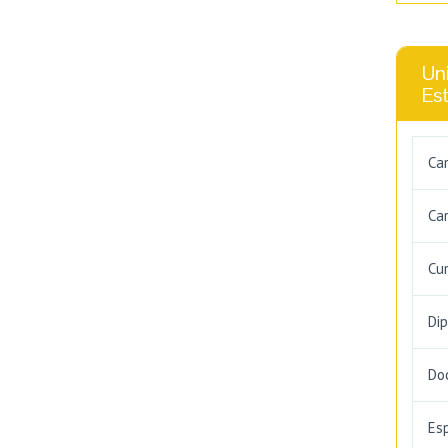
Uni
Es
Ca
Car
Cu
Di
Do
Es