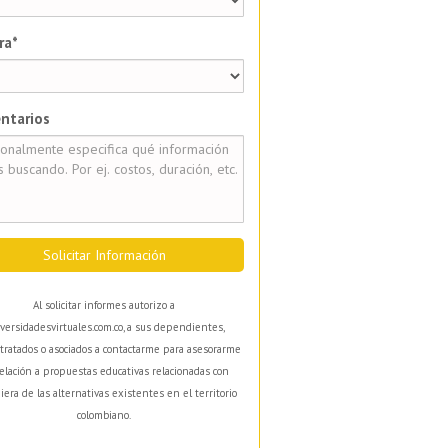
ra*
ntarios
Solicitar Información
Al solicitar informes autorizo a
versidadesvirtuales.com.co, a sus dependientes,
tratados o asociados a contactarme para asesorarme
elación a propuestas educativas relacionadas con
iera de las alternativas existentes en el territorio
colombiano.