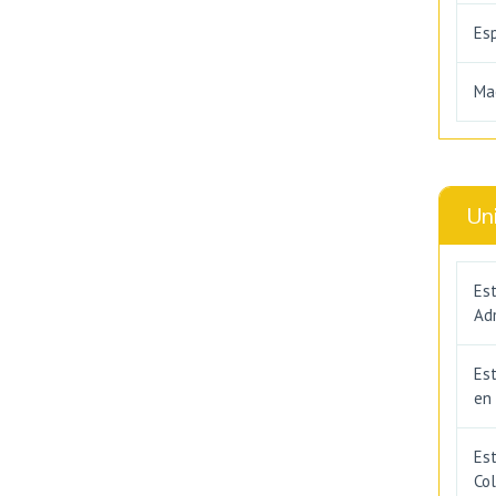
Es
Ma
Un
Est
Adm
Es
en
Est
Co