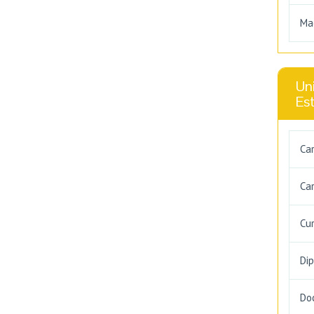
Ma
Uni
Es
Ca
Car
Cu
Di
Do