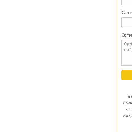
Carre
Come
uni
subcon
en r
cualqu