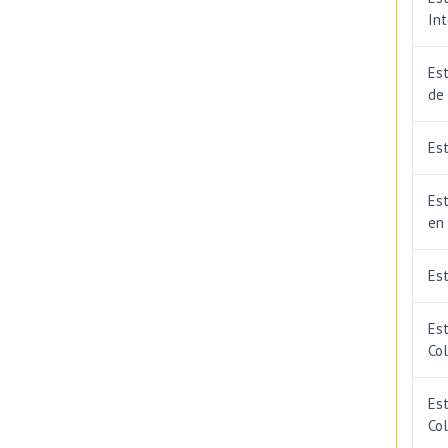
In
Est
de
Est
Est
en
Es
Es
Co
Est
Co