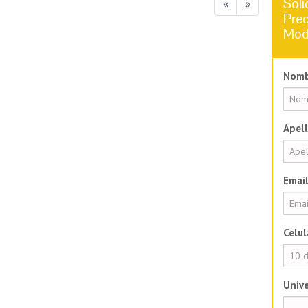
Soli
«
»
Prec
Mod
Nomb
Apell
Email
Celul
Unive