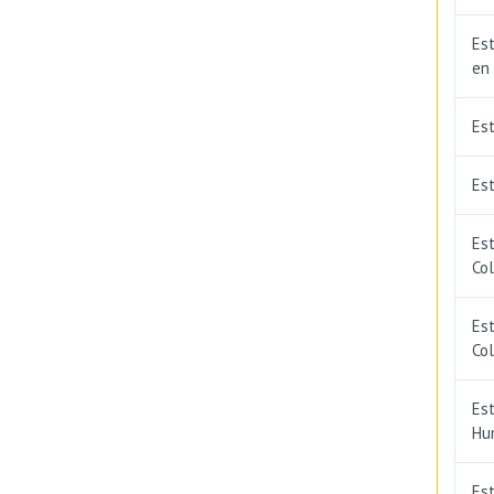
Est
en
Es
Est
Est
Co
Est
Co
Est
Hu
Est