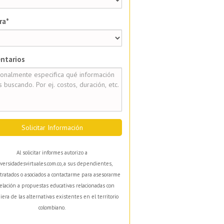
ra*
ntarios
Solicitar Información
Al solicitar informes autorizo a
versidadesvirtuales.com.co, a sus dependientes,
tratados o asociados a contactarme para asesorarme
elación a propuestas educativas relacionadas con
iera de las alternativas existentes en el territorio
colombiano.