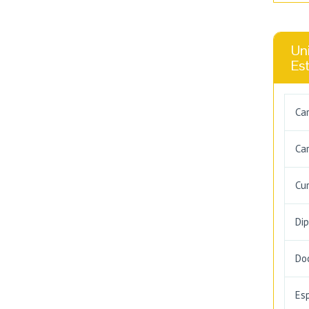
Uni
Es
Ca
Car
Cu
Di
Do
Es