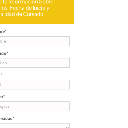
cita Información Sobre
ios, Fecha de Inicio y
alidad de Cursado
re*
ido*
*
ar*
rsidad*