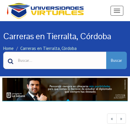
Ver
Menú
Carreras en Tierralta, Córdoba
Home
Carreras en Tierralta, Córdoba
Buscar
«
»