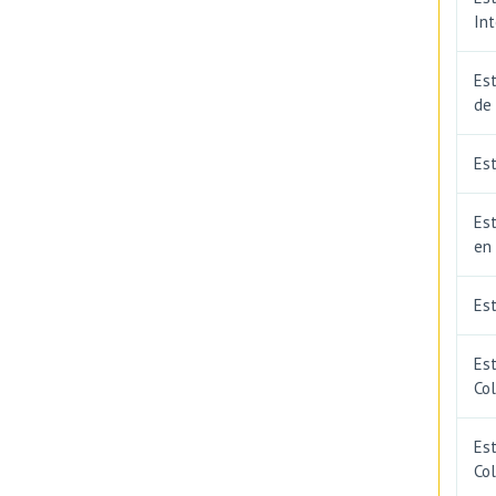
In
Est
de
Est
Est
en
Es
Es
Co
Est
Co