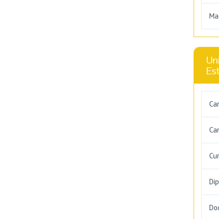
Ma
Uni
Es
Ca
Car
Cu
Di
Do