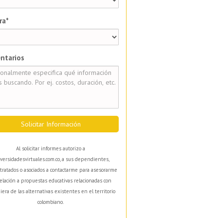
ra*
ntarios
Solicitar Información
Al solicitar informes autorizo a
versidadesvirtuales.com.co, a sus dependientes,
tratados o asociados a contactarme para asesorarme
elación a propuestas educativas relacionadas con
iera de las alternativas existentes en el territorio
colombiano.