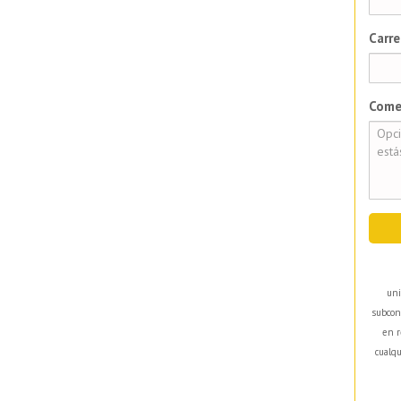
Carre
Come
uni
subcon
en r
cualqu