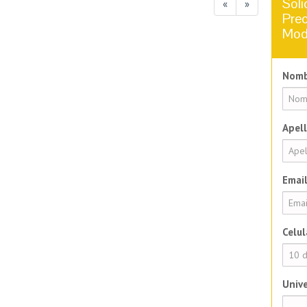
Soli
«
»
Prec
Mod
Nomb
Apell
Email
Celul
Unive