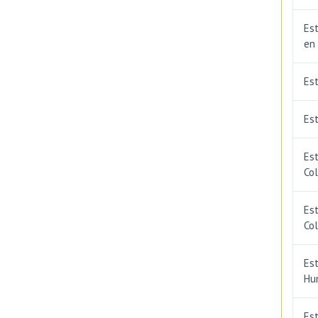
Est
en
Es
Est
Est
Co
Est
Co
Est
Hu
Est