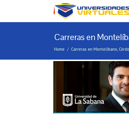
Carreras en Montelí
Home
Carreras en Montelíbano, Córd