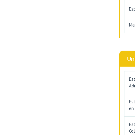
Es
Ma
Un
Est
Adm
Es
en
Est
Co