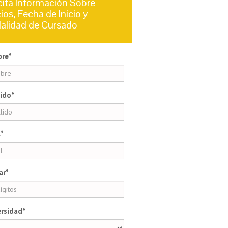
cita Información Sobre
ios, Fecha de Inicio y
alidad de Cursado
re*
ido*
*
ar*
rsidad*