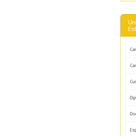
Uni
Es
Ca
Car
Cu
Di
Do
Es