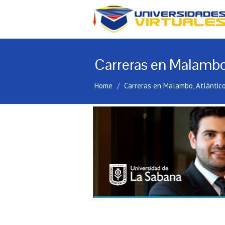
Carreras en Malambo,
Home
Carreras en Malambo, Atlántic