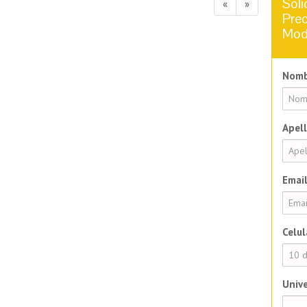
Soli
«
»
Prec
Mod
Nomb
Apell
Email
Celul
Unive