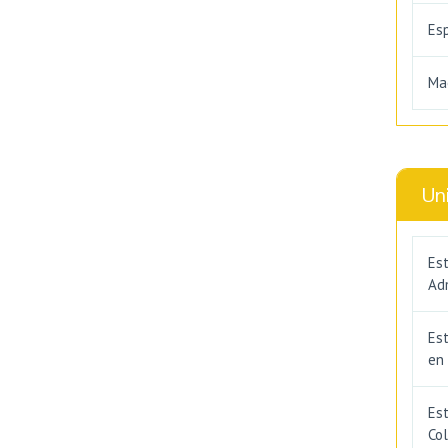
Es
Ma
Un
Est
Adm
Es
en
Est
Co