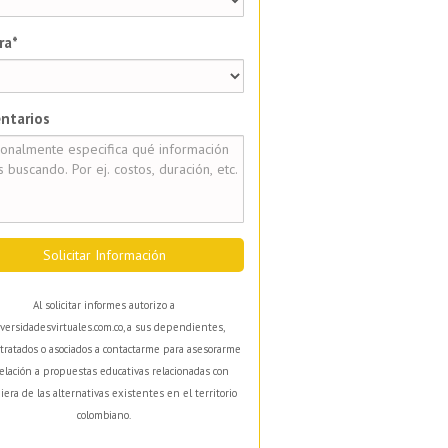
ra*
ntarios
Solicitar Información
Al solicitar informes autorizo a
versidadesvirtuales.com.co, a sus dependientes,
tratados o asociados a contactarme para asesorarme
elación a propuestas educativas relacionadas con
iera de las alternativas existentes en el territorio
colombiano.