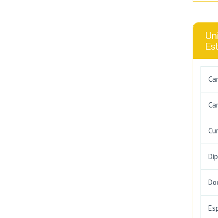
Uni
Es
Ca
Car
Cu
Di
Do
Es