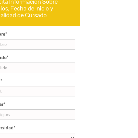
cita Información Sobre
ios, Fecha de Inicio y
alidad de Cursado
re*
ido*
*
ar*
rsidad*