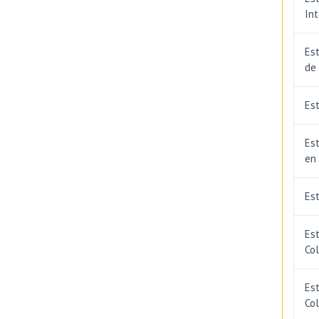
In
Est
de
Est
Est
en
Es
Es
Co
Est
Co