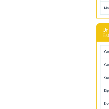
Ma
Uni
Es
Ca
Car
Cu
Di
Do