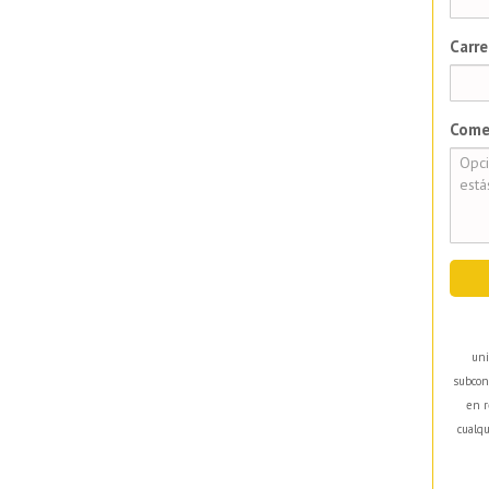
Carre
Come
uni
subcon
en r
cualqu