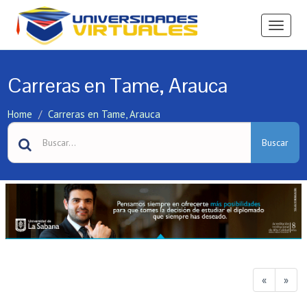
Ver
Menú
Carreras en Tame, Arauca
Home
Carreras en Tame, Arauca
Buscar
«
»