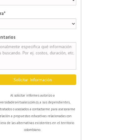
ra*
ntarios
Solicitar Información
Al solicitar informes autorizo a
versidadesvirtuales.com.co, a sus dependientes,
tratados o asociados a contactarme para asesorarme
elación a propuestas educativas relacionadas con
iera de las alternativas existentes en el territorio
colombiano.