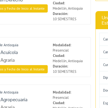
Ciudad:
Medellín, Antioquia
os y Fecha de Inicio al Instante
Duración:
Uni
10 SEMESTRES
Es
Ca
de Antioquia
Modalidad:
Presencial
 Acuícola
Car
Ciudad:
 Agraria
Medellín, Antioquia
Cu
Duración:
os y Fecha de Inicio al Instante
10 SEMESTRES
Di
Do
de Antioquia
Modalidad:
Presencial
a Agropecuaria
Ciudad:
Es
 Agraria