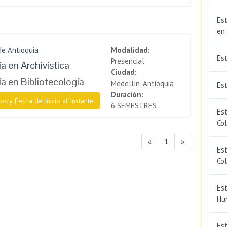
Est
en
de Antioquia
Modalidad:
Es
Presencial
a en Archivística
Ciudad:
a en Bibliotecología
Medellín, Antioquia
Est
Duración:
os y Fecha de Inicio al Instante
6 SEMESTRES
Est
Co
«
1
»
Est
Co
Est
Hu
Est