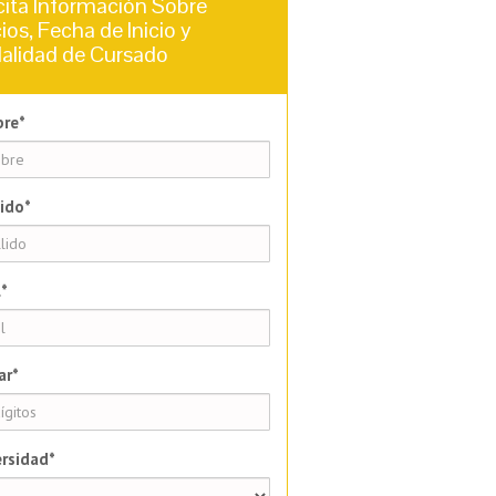
cita Información Sobre
ios, Fecha de Inicio y
alidad de Cursado
re*
ido*
*
ar*
rsidad*