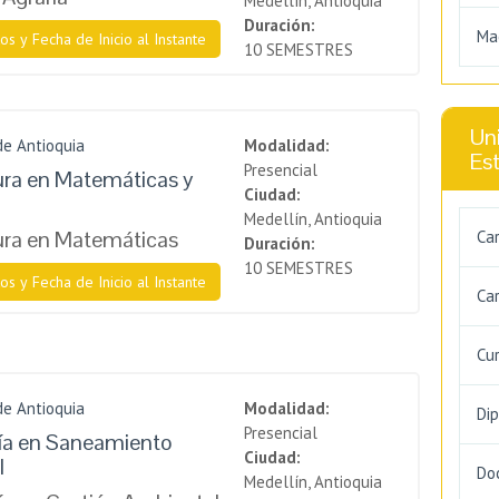
Medellín, Antioquia
Duración:
Ma
os y Fecha de Inicio al Instante
10 SEMESTRES
Uni
de Antioquia
Modalidad:
Es
Presencial
ura en Matemáticas y
Ciudad:
Medellín, Antioquia
ura en Matemáticas
Ca
Duración:
10 SEMESTRES
os y Fecha de Inicio al Instante
Car
Cu
de Antioquia
Modalidad:
Di
Presencial
ía en Saneamiento
Ciudad:
l
Do
Medellín, Antioquia