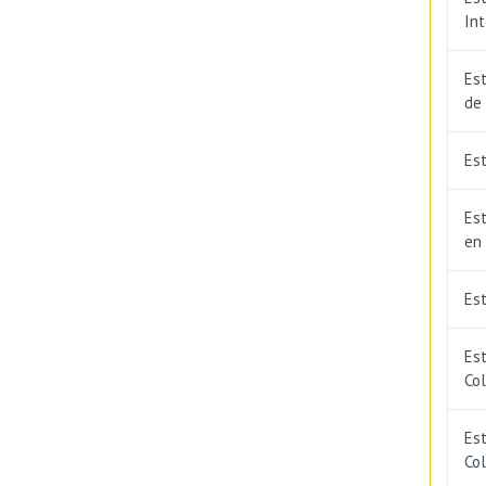
In
Est
de
Est
Est
en
Es
Es
Co
Est
Co