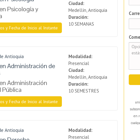
Ciudad:
en Psicología y
Medellín, Antioquia
Carre
a
Duración:
10 SEMANAS
os y Fecha de Inicio al Instante
Come
de Antioquia
Modalidad:
Presencial
en Administración de
Ciudad:
s
Medellín, Antioquia
en Administración
Duración:
l Pública
10 SEMESTRES
os y Fecha de Inicio al Instante
uni
subcon
en r
cualqu
de Antioquia
Modalidad:
Presencial
 en Derecho