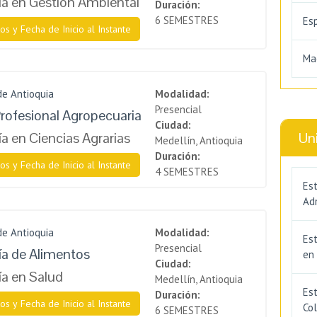
a en Gestión Ambiental
Duración:
6 SEMESTRES
Es
os y Fecha de Inicio al Instante
Ma
de Antioquia
Modalidad:
Presencial
rofesional Agropecuaria
Ciudad:
a en Ciencias Agrarias
Un
Medellín, Antioquia
Duración:
os y Fecha de Inicio al Instante
4 SEMESTRES
Est
Adm
de Antioquia
Modalidad:
Es
Presencial
a de Alimentos
en
Ciudad:
a en Salud
Medellín, Antioquia
Est
Duración:
os y Fecha de Inicio al Instante
Co
6 SEMESTRES