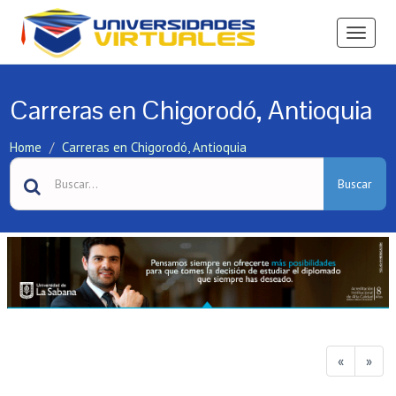
Ver
Menú
Carreras en Chigorodó, Antioquia
Home
Carreras en Chigorodó, Antioquia
Buscar
«
»