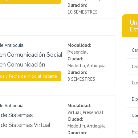
Duración:
10 SEMESTRES
Uni
Es
de Antioquia
Modalidad:
Ca
Presencial
en Comunicación Social
Ciudad:
 en Comunicación
Medellín, Antioquia
Car
Duración:
os y Fecha de Inicio al Instante
8 SEMESTRES
Cu
Di
de Antioquia
Modalidad:
Virtual, Presencial
a de Sistemas
Do
Ciudad:
 de Sistemas Virtual
Medellín, Antioquia
Es
Duración: