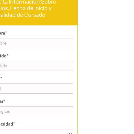
cita Información Sobre
ios, Fecha de Inicio y
alidad de Cursado
re*
ido*
*
ar*
rsidad*