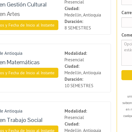
Presencial
en Gestión Cultural
Ciudad:
Carre
en Artes
Medellín, Antioquia
Duración:
os y Fecha de Inicio al Instante
8 SEMESTRES
Come
de Antioquia
Modalidad:
Presencial
 en Matemáticas
Ciudad:
Medellín, Antioquia
os y Fecha de Inicio al Instante
Duración:
10 SEMESTRES
uni
subcon
en r
de Antioquia
Modalidad:
cualqu
Presencial
en Trabajo Social
Ciudad:
Medellín, Antioquia
os y Fecha de Inicio al Instante