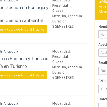
de Antioquia
Modalidad:
Soli
Presencial
Prec
en Gestión en Ecología y
Ciudad:
Mod
Medellín, Antioquia
en Gestión Ambiental
Duración:
8 SEMESTRES
Nomb
os y Fecha de Inicio al Instante
Apell
de Antioquia
Modalidad:
Presencial
a en Ecología y Turismo
Ciudad:
Email
ía en Turismo
Medellín, Antioquia
Duración:
os y Fecha de Inicio al Instante
6 SEMESTRES
Celul
Unive
de Antioquia
Modalidad: