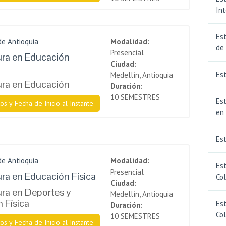
In
Est
de Antioquia
Modalidad:
de
Presencial
ura en Educación
Ciudad:
Est
Medellín, Antioquia
ura en Educación
Duración:
10 SEMESTRES
Est
os y Fecha de Inicio al Instante
en
Es
de Antioquia
Modalidad:
Es
Presencial
ura en Educación Física
Co
Ciudad:
ura en Deportes y
Medellín, Antioquia
 Física
Est
Duración:
Co
10 SEMESTRES
os y Fecha de Inicio al Instante