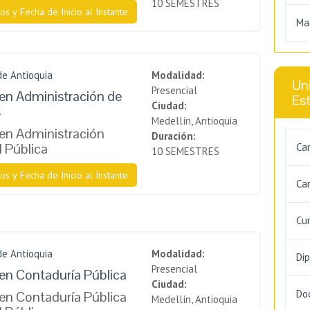
10 SEMESTRES
os y Fecha de Inicio al Instante
Ma
de Antioquia
Modalidad:
Uni
Presencial
en Administración de
Es
Ciudad:
s
Medellín, Antioquia
en Administración
Duración:
l Pública
Ca
10 SEMESTRES
os y Fecha de Inicio al Instante
Car
Cu
de Antioquia
Modalidad:
Di
Presencial
en Contaduría Pública
Ciudad:
Do
en Contaduría Pública
Medellín, Antioquia