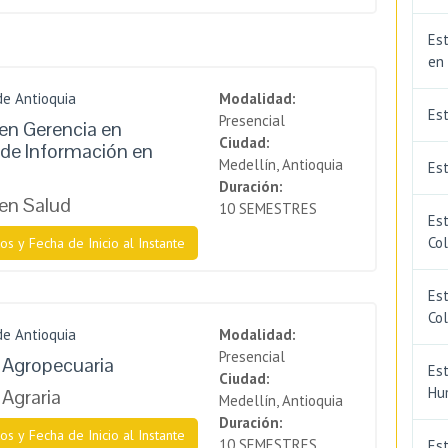
Est
en
de Antioquia
Modalidad:
Es
Presencial
en Gerencia en
Ciudad:
de Información en
Medellín, Antioquia
Est
Duración:
en Salud
10 SEMESTRES
Est
Co
os y Fecha de Inicio al Instante
Est
Co
de Antioquia
Modalidad:
Presencial
a Agropecuaria
Est
Ciudad:
Hu
 Agraria
Medellín, Antioquia
Duración:
os y Fecha de Inicio al Instante
10 SEMESTRES
Est