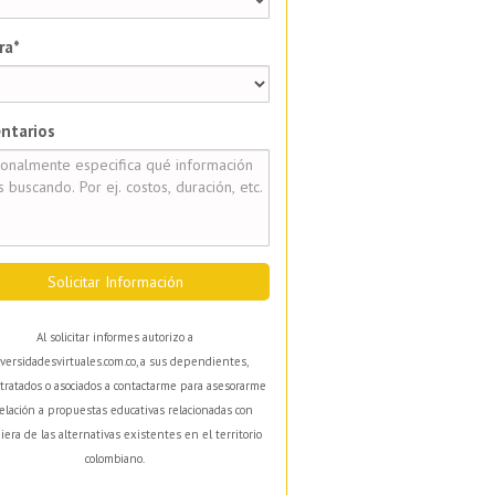
ra*
ntarios
Solicitar Información
Al solicitar informes autorizo a
versidadesvirtuales.com.co, a sus dependientes,
tratados o asociados a contactarme para asesorarme
elación a propuestas educativas relacionadas con
iera de las alternativas existentes en el territorio
colombiano.